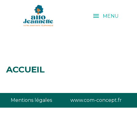
MENU
ACCUEIL
QUI SOMMES-NOUS ?
POUR QUI ?
ACCUEIL
NOTRE SOLUTION
LES SERVICES
Mentions légales
www.com-concept.fr
LES TARIFS
CONTACT
DEMONSTRATION